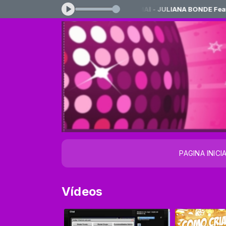
 às 22:00 -
Tocando agora: PELE DE MAǁ - JULIANA BONDE Feat AL
PAGINA INICI
Vídeos