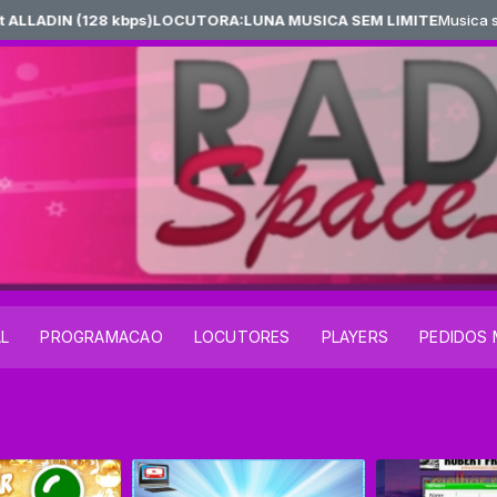
LADIN (128 kbps)LOCUTORA:LUNA MUSICA SEM LIMITE
Musica sem lim
AL
PROGRAMACAO
LOCUTORES
PLAYERS
PEDIDOS 