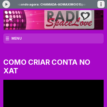
12:00 -
Tocando agora: CHAMADA-AOMAXIMO01
Space nos E.U.A. com 
MENU
COMO CRIAR CONTA NO
XAT