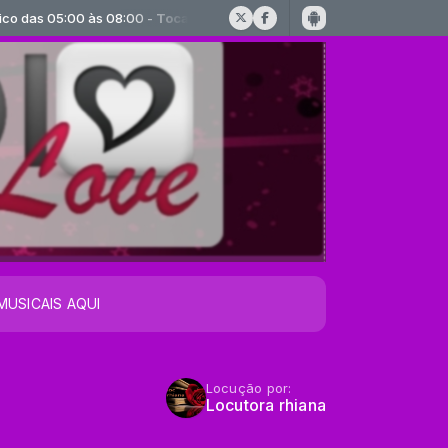
as 05:00 às 08:00 -
Tocando agora: TOM JOBIM Falando de amor
MUSICAIS AQUI
Locução por:
Locutora rhiana