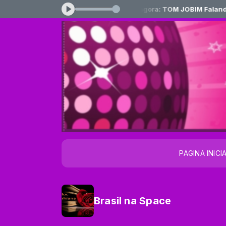
omatico das 05:00 às 08:00 -
Tocando agora: TOM JOBIM Falando d
PAGINA INICI
Brasil na Space