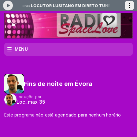
ocando agora: LOCUTOR LUSITANO EM DIRETO TUNEL DO TEMPO
T
MENU
Fins de noite em Évora
Locução por:
Loc_max 35
Este programa não está agendado para nenhum horário