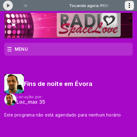
ora: PONTE-16
Tocando agora: PONTE-16
MENU
Fins de noite em Évora
Locução por:
Loc_max 35
Este programa não está agendado para nenhum horário