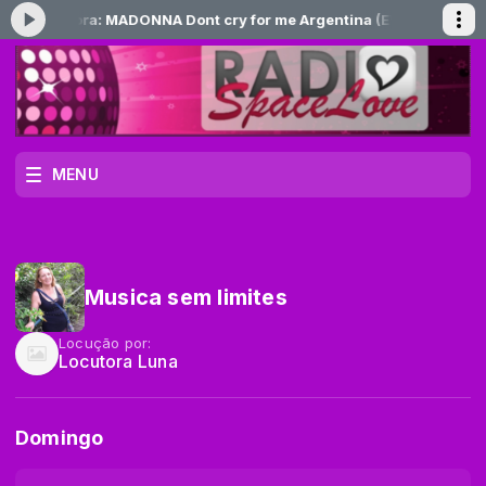
ando agora: MADONNA Dont cry for me Argentina (EVITA 1996)
Boa 
MENU
Musica sem limites
Locução por:
Locutora Luna
Domingo