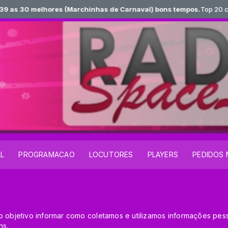
 melhores (Marchinhas de Carnaval) bons tempos.
Top 20 com Locut
AL
PROGRAMACAO
LOCUTORES
PLAYERS
PEDIDOS 
o objetivo informar como coletamos e utilizamos informações pes
ns.