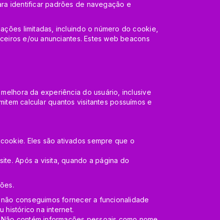
ra identificar padrões de navegação e
ções limitadas, incluindo o número do cookie,
rceiros e/ou anunciantes. Estes web beacons
elhora da experiência do usuário, inclusive
rmitem calcular quantos visitantes possuímos e
cookie. Eles são ativados sempre que o
te. Após a visita, quando a página do
ções.
s, não conseguimos fornecer a funcionalidade
histórico na internet.
te. Não contém informações pessoais como nome