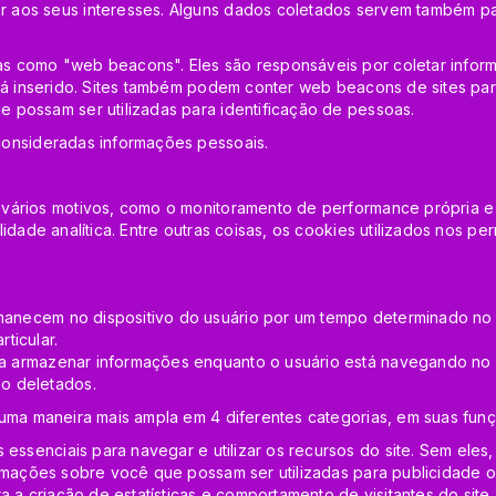
 aos seus interesses. Alguns dados coletados servem também pa
 como "web beacons". Eles são responsáveis por coletar informa
stá inserido. Sites também podem conter web beacons de sites pa
 possam ser utilizadas para identificação de pessoas.
consideradas informações pessoais.
vários motivos, como o monitoramento de performance própria e m
idade analítica. Entre outras coisas, os cookies utilizados nos pe
anecem no dispositivo do usuário por um tempo determinado no 
rticular.
a armazenar informações enquanto o usuário está navegando no si
o deletados.
 uma maneira mais ampla em 4 diferentes categorias, em suas fun
 essenciais para navegar e utilizar os recursos do site. Sem ele
rmações sobre você que possam ser utilizadas para publicidade ou 
a a criação de estatísticas e comportamento de visitantes do si