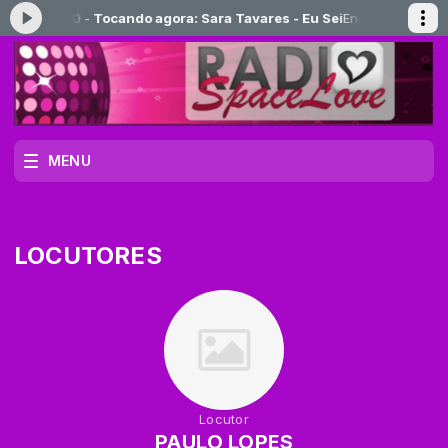
:00 às 00:00 -
Tocando agora: Sara Tavares - Eu Sei
Encontros com Jo
MENU
LOCUTORES
Locutor
PAULO LOPES