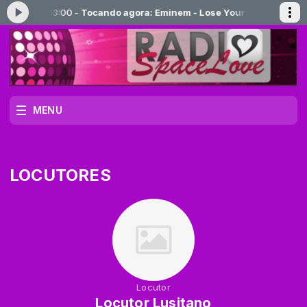
 00:00 às 03:00 -
Tocando agora: Eminem - Lose Yourself -- OFFICIA
MENU
LOCUTORES
Locutor
Locutor Lusitano