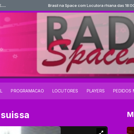
Brasil na Space com Locutora rhiana das 18:00 às 20:
AL
PROGRAMACAO
LOCUTORES
PLAYERS
PEDIDOS 
 suissa
M