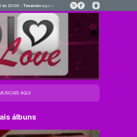
00 -
Tocando agora: DJ_RHIANA C/ BRASIL NA SPACE....
MUSICAIS AQUI
ais álbuns