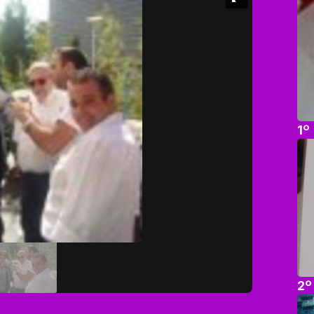
1º
2º