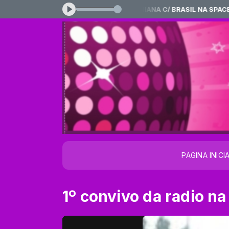
00 às 20:00 -
Tocando agora: DJ_RHIANA C/ BRASIL NA SPACE....
PAGINA INICI
1º convivo da radio na