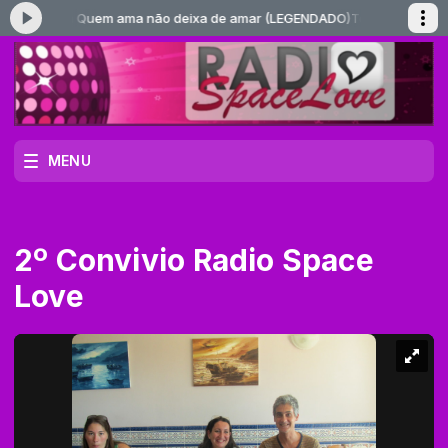
o Batista Quem ama não deixa de amar (LEGENDADO)
Tocando agora: Ba
MENU
2º Convivio Radio Space
Love